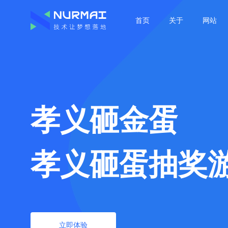
首页
关于
网站
孝义砸金蛋
孝义砸蛋抽奖
立即体验