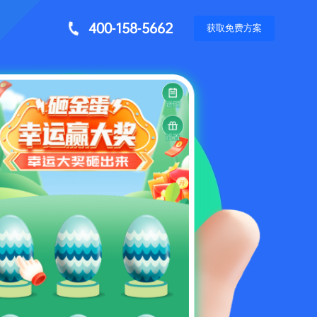
400-158-5662
获
取
免
费
方
案