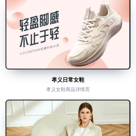
孝义日常女鞋
孝义女鞋商品详情页