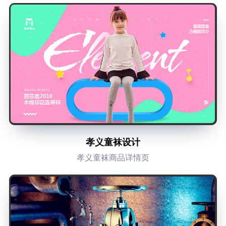
孝义童袜设计
孝义童袜商品详情页