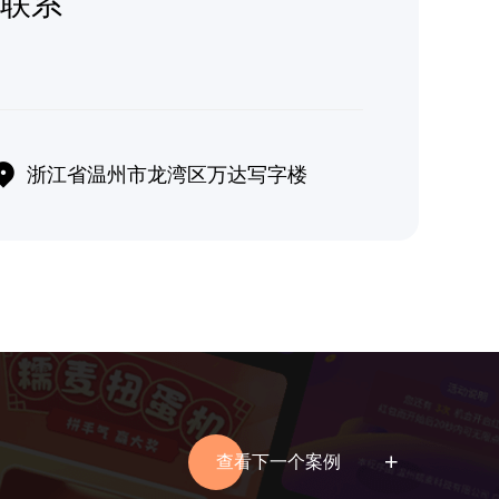
联系
浙江省温州市龙湾区万达写字楼
查看下一个案例