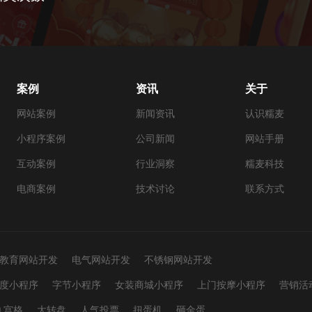
案例
资讯
关于
网站案例
新闻资讯
认识糯麦
小程序案例
公司新闻
网站手册
互动案例
行业洞察
糯麦科技
电商案例
技术讨论
联系方式
教育网站开发
电气网站开发
不锈钢网站开发
度小程序
字节小程序
女装商城小程序
上门按摩小程序
营销活
九宫格
大转盘
人气投票
扭蛋机
砸金蛋